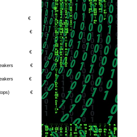
mm jack
€
5mm jack
€
 speakers
€
eo speakers
€
o speakers
€
ps desktops) €